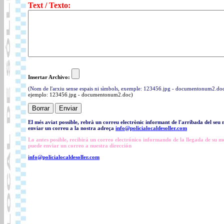
Text / Texto:
Insertar Archivo:
(Nom de l'arxiu sense espais ni sìmbols, exemple: 123456.jpg - documentonum2.doc
ejemplo: 123456.jpg - documentonum2.doc)
El més aviat possible, rebrà un correu electrònic informant de l'arribada del seu 
enviar un correu a la nostra adreça
info@policialocaldesoller.com
Lo antes posible, recibirá un correo electrónico informando de la llegada de su 
puede enviar un correo a nuestra dirección
info@policialocaldesoller.com